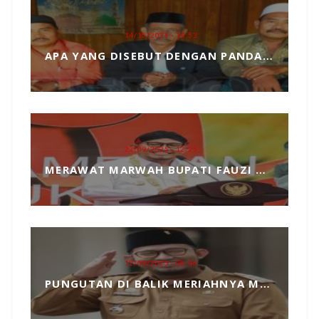
14/10/2025 - 14:53
APA YANG DISEBUT DENGAN PANDANGAN DUNIA, MARI KITA ULAS SECARA SEDERHANA
23/09/2025 - 12:25
MERAWAT MARWAH BUPATI FAUZI DARI TANGAN JAHIL PENYELENGGARA EVENT MCF 2025
12/09/2025 - 08:46
PUNGUTAN DI BALIK MERIAHNYA MADURA CULTURE FESTIVAL 2025 RP739 JUTA DAN PENGKHIANATAN TERHADAP BUPATI FAUZI