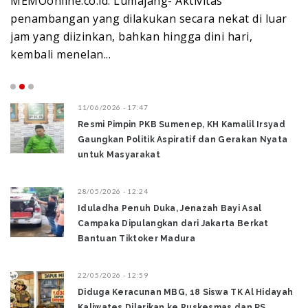
ktivitas
MEMOonline.co.id. Lumajang- Pr
ecara nekat di luar
rumah susun untuk lingkungan P
gga dini hari,
yang dibiayai dari hibah Pemerin
Lumajang...
11/06/2026 - 17:47
Resmi Pimpin PKB Sumenep, KH Kamalil Irsyad
Gaungkan Politik Aspiratif dan Gerakan Nyata
untuk Masyarakat
28/05/2026 - 12:24
Iduladha Penuh Duka, Jenazah Bayi Asal
Campaka Dipulangkan dari Jakarta Berkat
Bantuan Tiktoker Madura
22/05/2026 - 12:59
Diduga Keracunan MBG, 18 Siswa TK Al Hidayah
Kaliwates Dilarikan ke Puskesmas dan RS