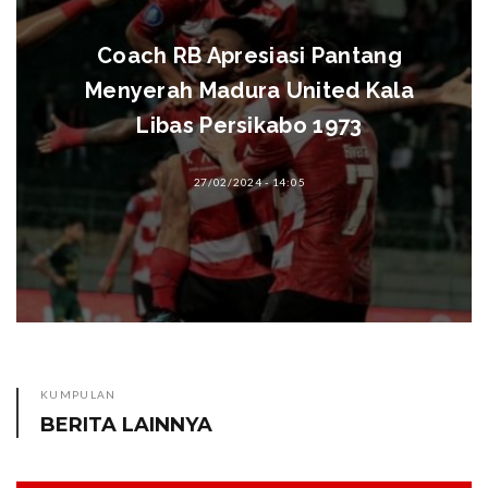
 Pantang
11 Desember, Lapang
ited Kala
Sumenep
 1973
19/03/2019 - 07:00
KUMPULAN
BERITA LAINNYA