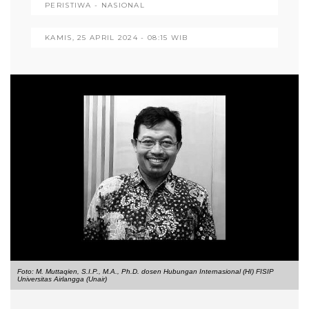
PERISTIWA - NASIONAL
KAMIS, 25 APRIL 2024 - 08:15 WIB
Foto: M. Muttaqien, S.I.P., M.A., Ph.D. dosen Hubungan Internasional (HI) FISIP
Universitas Airlangga (Unair)