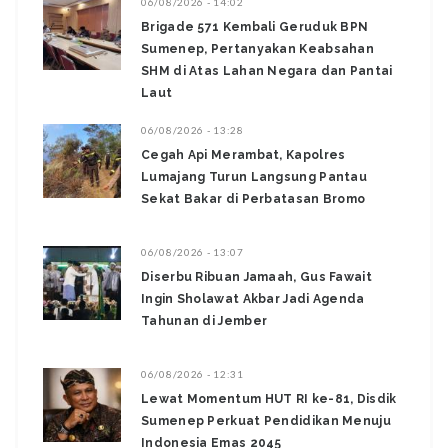
06/08/2026 - 14:02
Brigade 571 Kembali Geruduk BPN
Sumenep, Pertanyakan Keabsahan
SHM di Atas Lahan Negara dan Pantai
Laut
06/08/2026 - 13:28
‎Cegah Api Merambat, Kapolres
Lumajang Turun Langsung Pantau
Sekat Bakar di Perbatasan Bromo ‎
06/08/2026 - 13:07
Diserbu Ribuan Jamaah, Gus Fawait
Ingin Sholawat Akbar Jadi Agenda
Tahunan di Jember
06/08/2026 - 12:31
Lewat Momentum HUT RI ke-81, Disdik
Sumenep Perkuat Pendidikan Menuju
Indonesia Emas 2045