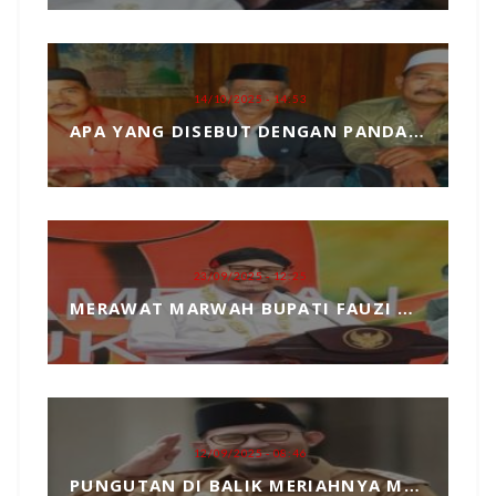
14/10/2025 - 14:53
APA YANG DISEBUT DENGAN PANDANGAN DUNIA, MARI KITA ULAS SECARA SEDERHANA
23/09/2025 - 12:25
MERAWAT MARWAH BUPATI FAUZI DARI TANGAN JAHIL PENYELENGGARA EVENT MCF 2025
12/09/2025 - 08:46
PUNGUTAN DI BALIK MERIAHNYA MADURA CULTURE FESTIVAL 2025 RP739 JUTA DAN PENGKHIANATAN TERHADAP BUPATI FAUZI