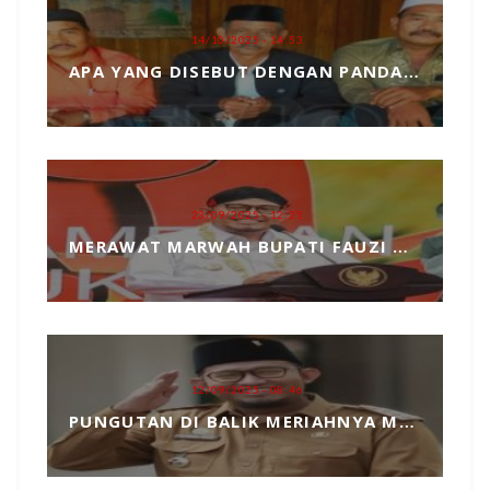
14/10/2025 - 14:53
APA YANG DISEBUT DENGAN PANDANGAN DUNIA, MARI KITA ULAS SECARA SEDERHANA
23/09/2025 - 12:25
MERAWAT MARWAH BUPATI FAUZI DARI TANGAN JAHIL PENYELENGGARA EVENT MCF 2025
12/09/2025 - 08:46
PUNGUTAN DI BALIK MERIAHNYA MADURA CULTURE FESTIVAL 2025 RP739 JUTA DAN PENGKHIANATAN TERHADAP BUPATI FAUZI