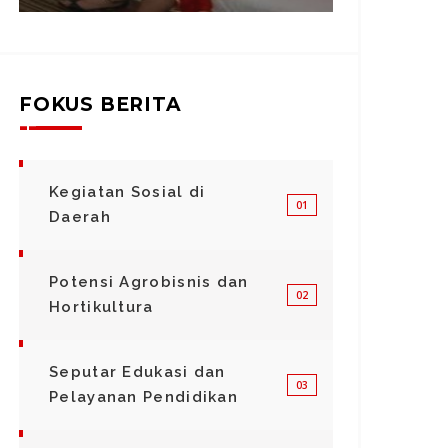
FOKUS BERITA
Kegiatan Sosial di
01
Daerah
Potensi Agrobisnis dan
02
Hortikultura
6/08/2026 - 13:07
58
06/08/202
Seputar Edukasi dan
Diserbu Ribuan Jamaah, Gus
Lewa
03
Pelayanan Pendidikan
Fawait Ingin Sholawat Akbar Jadi
Disd
Agenda Tahunan di Jember
Pend