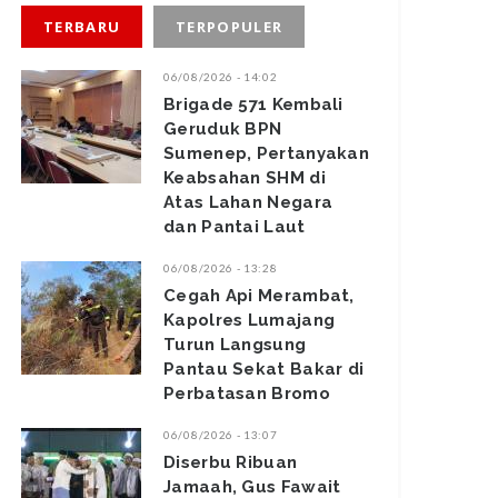
TERBARU
TERPOPULER
06/08/2026 - 14:02
Brigade 571 Kembali
Geruduk BPN
Sumenep, Pertanyakan
Keabsahan SHM di
Atas Lahan Negara
dan Pantai Laut
06/08/2026 - 13:28
‎Cegah Api Merambat,
Kapolres Lumajang
Turun Langsung
Pantau Sekat Bakar di
Perbatasan Bromo ‎
06/08/2026 - 13:07
Diserbu Ribuan
Jamaah, Gus Fawait