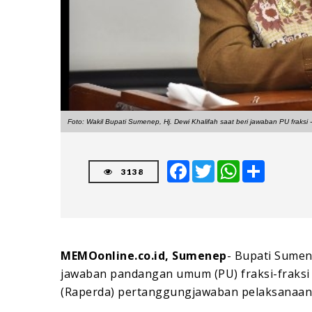
Foto: Wakil Bupati Sumenep, Hj. Dewi Khalifah saat beri jawaban PU fraksi 
Facebook
Twitter
WhatsApp
Share
3138
MEMOonline.co.id, Sumenep
- Bupati Sume
jawaban pandangan umum (PU) fraksi-fraksi
(Raperda) pertanggungjawaban pelaksanaan 