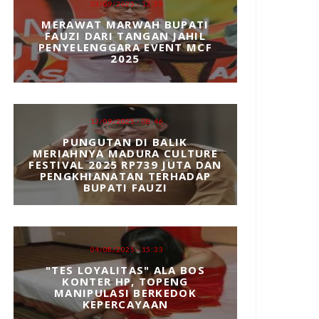
23/09/2025 - 12:25
MERAWAT MARWAH BUPATI
FAUZI DARI TANGAN JAHIL
PENYELENGGARA EVENT MCF
2025
12/09/2025 - 08:46
PUNGUTAN DI BALIK
MERIAHNYA MADURA CULTURE
FESTIVAL 2025 RP739 JUTA DAN
PENGKHIANATAN TERHADAP
BUPATI FAUZI
04/08/2025 - 15:33
"TES LOYALITAS" ALA BOS
KONTER HP, TOPENG
MANIPULASI BERKEDOK
KEPERCAYAAN