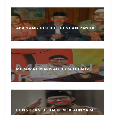
14/10/2025 - 14:53
APA YANG DISEBUT DENGAN PANDANGAN DUNIA, MARI KITA ULAS SECARA SEDERHANA
23/09/2025 - 12:25
MERAWAT MARWAH BUPATI FAUZI DARI TANGAN JAHIL PENYELENGGARA EVENT MCF 2025
12/09/2025 - 08:46
PUNGUTAN DI BALIK MERIAHNYA MADURA CULTURE FESTIVAL 2025 RP739 JUTA DAN PENGKHIANATAN TERHADAP BUPATI FAUZI