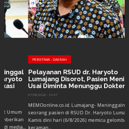
PERISTIWA - DAERAH
Pelayanan RSUD dr. Haryoto
T
Lumajang Disorot, Pasien Meninggal
D
Usai Diminta Menunggu Dokter
E
07/08/2026 - 15:07
06
MEMOonline.co.id. Lumajang-‎ Meninggalnya
M
seorang pasien di RSUD Dr. Haryoto Lumajang pada
N
Kamis dini hari (6/8/2026) memicu gelombang
m
.
kecaman...
In