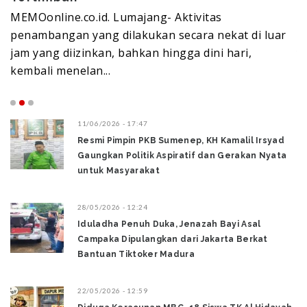
MEMOonline.co.id. Lumajang- Proyek pembangu
 luar
rumah susun untuk lingkungan Polres Lumajang
yang dibiayai dari hibah Pemerintah Kabupaten
Lumajang...
11/06/2026 - 17:47
Resmi Pimpin PKB Sumenep, KH Kamalil Irsyad
Gaungkan Politik Aspiratif dan Gerakan Nyata
untuk Masyarakat
28/05/2026 - 12:24
Iduladha Penuh Duka, Jenazah Bayi Asal
Campaka Dipulangkan dari Jakarta Berkat
Bantuan Tiktoker Madura
22/05/2026 - 12:59