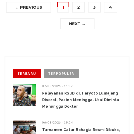
1
2
3
4
← PREVIOUS
NEXT →
TERBARU
TERPOPULER
07/08/2026 - 15:07
Pelayanan RSUD dr. Haryoto Lumajang
Disorot, Pasien Meninggal Usai Diminta
Menunggu Dokter
06/08/2026 - 19:24
Turnamen Catur Bahagia Resmi Dibuka,