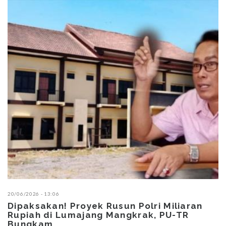
20/06/2026 - 13:06
02
ng
Dipaksakan! Proyek Rusun Polri Miliaran
D
Rupiah di Lumajang Mangkrak, PU-TR
R
Bungkam
P