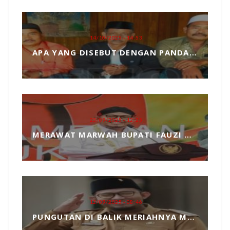
14/10/2025 - 14:53
APA YANG DISEBUT DENGAN PANDANGAN DUNIA, MARI KITA ULAS SECARA SEDERHANA
23/09/2025 - 12:25
MERAWAT MARWAH BUPATI FAUZI DARI TANGAN JAHIL PENYELENGGARA EVENT MCF 2025
12/09/2025 - 08:46
PUNGUTAN DI BALIK MERIAHNYA MADURA CULTURE FESTIVAL 2025 RP739 JUTA DAN PENGKHIANATAN TERHADAP BUPATI FAUZI