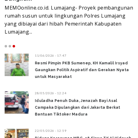
MEMOonline.co.id. Lumajang- Proyek pembangunan
M
rumah susun untuk lingkungan Polres Lumajang
S
yang dibiayai dari hibah Pemerintah Kabupaten
m
Lumajang...
P
11/06/2026 - 17:47
Resmi Pimpin PKB Sumenep, KH Kamalil Irsyad
Gaungkan Politik Aspiratif dan Gerakan Nyata
untuk Masyarakat
28/05/2026 - 12:24
Iduladha Penuh Duka, Jenazah Bayi Asal
Campaka Dipulangkan dari Jakarta Berkat
Bantuan Tiktoker Madura
22/05/2026 - 12:59