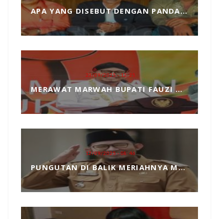
APA YANG DISEBUT DENGAN PANDANGAN DUNIA, MARI KITA ULAS SECARA SEDERHANA
23/09/2025 - 12:25
MERAWAT MARWAH BUPATI FAUZI DARI TANGAN JAHIL PENYELENGGARA EVENT MCF 2025
12/09/2025 - 08:46
PUNGUTAN DI BALIK MERIAHNYA MADURA CULTURE FESTIVAL 2025 RP739 JUTA DAN PENGKHIANATAN TERHADAP BUPATI FAUZI