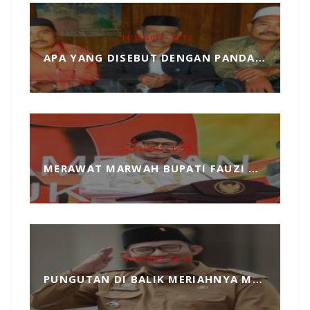
14/10/2025 - 14:53
APA YANG DISEBUT DENGAN PANDANGAN DUNIA, MARI KITA ULAS SECARA SEDERHANA
23/09/2025 - 12:25
MERAWAT MARWAH BUPATI FAUZI DARI TANGAN JAHIL PENYELENGGARA EVENT MCF 2025
12/09/2025 - 08:46
PUNGUTAN DI BALIK MERIAHNYA MADURA CULTURE FESTIVAL 2025 RP739 JUTA DAN PENGKHIANATAN TERHADAP BUPATI FAUZI