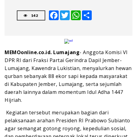
Facebook
Twitter
WhatsApp
Share
142
MEMOonline.co.id. Lumajang
- Anggota Komisi VI
DPR RI dari Fraksi Partai Gerindra Dapil Jember-
Lumajang, Kawendra Lukistian, menyalurkan hewan
qurban sebanyak 88 ekor sapi kepada masyarakat
di Kabupaten Jember, Lumajang, serta sejumlah
daerah lainnya dalam momentum Idul Adha 1447
Hijriah.
‎ ‎Kegiatan tersebut merupakan bagian dari
pelaksanaan arahan Presiden RI Prabowo Subianto
agar semangat gotong royong, kepedulian sosial,
dan pemberdayaan peternak lokal terus diperkuat