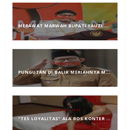
23/09/2025 - 12:25
MERAWAT MARWAH BUPATI FAUZI DARI TANGAN JAHIL PENYELENGGARA EVENT MCF 2025
12/09/2025 - 08:46
PUNGUTAN DI BALIK MERIAHNYA MADURA CULTURE FESTIVAL 2025 RP739 JUTA DAN PENGKHIANATAN TERHADAP BUPATI FAUZI
04/08/2025 - 15:33
"TES LOYALITAS" ALA BOS KONTER HP, TOPENG MANIPULASI BERKEDOK KEPERCAYAAN