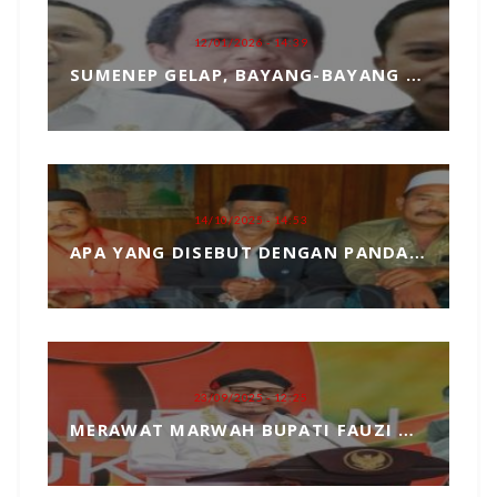
12/01/2026 - 14:39
SUMENEP GELAP, BAYANG-BAYANG MATAHARI KEMBAR HANTUI PENGANGKATAN SEKDA
14/10/2025 - 14:53
APA YANG DISEBUT DENGAN PANDANGAN DUNIA, MARI KITA ULAS SECARA SEDERHANA
23/09/2025 - 12:25
MERAWAT MARWAH BUPATI FAUZI DARI TANGAN JAHIL PENYELENGGARA EVENT MCF 2025