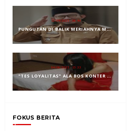
12/09/2025 - 08:46
PUNGUTAN DI BALIK MERIAHNYA MADURA CULTURE FESTIVAL 2025 RP739 JUTA DAN PENGKHIANATAN TERHADAP BUPATI FAUZI
04/08/2025 - 15:33
"TES LOYALITAS" ALA BOS KONTER HP, TOPENG MANIPULASI BERKEDOK KEPERCAYAAN
FOKUS BERITA