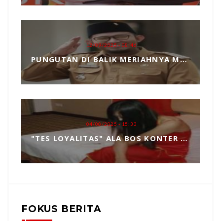
12/09/2025 - 08:46
PUNGUTAN DI BALIK MERIAHNYA MADURA CULTURE FESTIVAL 2025 RP739 JUTA DAN PENGKHIANATAN TERHADAP BUPATI FAUZI
04/08/2025 - 15:33
"TES LOYALITAS" ALA BOS KONTER HP, TOPENG MANIPULASI BERKEDOK KEPERCAYAAN
FOKUS BERITA