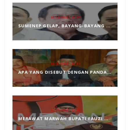
12/01/2026 - 14:39
SUMENEP GELAP, BAYANG-BAYANG MATAHARI KEMBAR HANTUI PENGANGKATAN SEKDA
14/10/2025 - 14:53
APA YANG DISEBUT DENGAN PANDANGAN DUNIA, MARI KITA ULAS SECARA SEDERHANA
23/09/2025 - 12:25
MERAWAT MARWAH BUPATI FAUZI DARI TANGAN JAHIL PENYELENGGARA EVENT MCF 2025