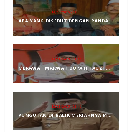
14/10/2025 - 14:53
APA YANG DISEBUT DENGAN PANDANGAN DUNIA, MARI KITA ULAS SECARA SEDERHANA
23/09/2025 - 12:25
MERAWAT MARWAH BUPATI FAUZI DARI TANGAN JAHIL PENYELENGGARA EVENT MCF 2025
12/09/2025 - 08:46
PUNGUTAN DI BALIK MERIAHNYA MADURA CULTURE FESTIVAL 2025 RP739 JUTA DAN PENGKHIANATAN TERHADAP BUPATI FAUZI