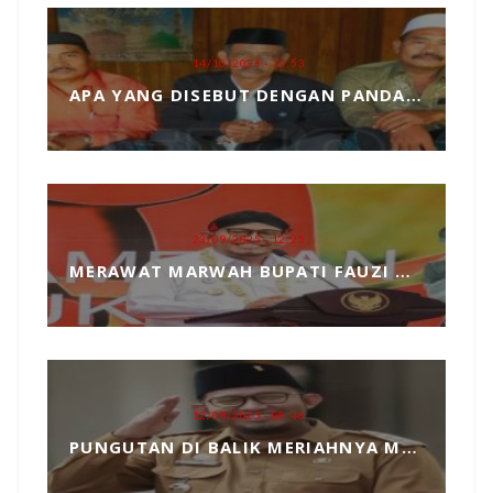
14/10/2025 - 14:53
APA YANG DISEBUT DENGAN PANDANGAN DUNIA, MARI KITA ULAS SECARA SEDERHANA
23/09/2025 - 12:25
MERAWAT MARWAH BUPATI FAUZI DARI TANGAN JAHIL PENYELENGGARA EVENT MCF 2025
12/09/2025 - 08:46
PUNGUTAN DI BALIK MERIAHNYA MADURA CULTURE FESTIVAL 2025 RP739 JUTA DAN PENGKHIANATAN TERHADAP BUPATI FAUZI