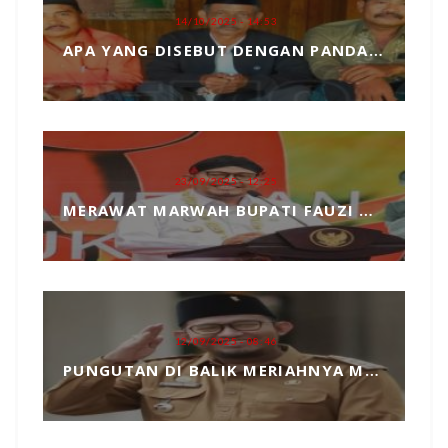
14/10/2025 - 14:53
APA YANG DISEBUT DENGAN PANDANGAN DUNIA, MARI KITA ULAS SECARA SEDERHANA
23/09/2025 - 12:25
MERAWAT MARWAH BUPATI FAUZI DARI TANGAN JAHIL PENYELENGGARA EVENT MCF 2025
12/09/2025 - 08:46
PUNGUTAN DI BALIK MERIAHNYA MADURA CULTURE FESTIVAL 2025 RP739 JUTA DAN PENGKHIANATAN TERHADAP BUPATI FAUZI