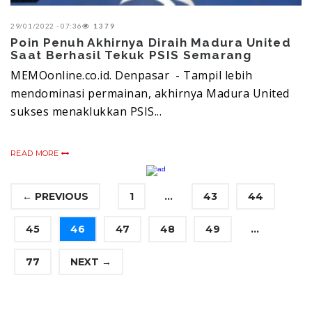
29/01/2022 - 07:36
1379
Poin Penuh Akhirnya Diraih Madura United
Saat Berhasil Tekuk PSIS Semarang
MEMOonline.co.id. Denpasar - Tampil lebih
mendominasi permainan, akhirnya Madura United
sukses menaklukkan PSIS...
READ MORE
← PREVIOUS
1
...
43
44
45
46
47
48
49
...
77
NEXT →