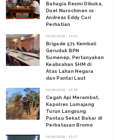
Bahagia Resmi Dibuka,
Duel Nurochman vs
Andreas Eddy Curi
Perhatian
06/08/2026 - 14:02
Brigade 571 Kembali
Geruduk BPN
Sumenep, Pertanyakan
Keabsahan SHM di
Atas Lahan Negara
dan Pantai Laut
06/08/2026 - 13:28
‎Cegah Api Merambat,
Kapolres Lumajang
Turun Langsung
Pantau Sekat Bakar di
Perbatasan Bromo ‎
06/08/2026 - 13:07