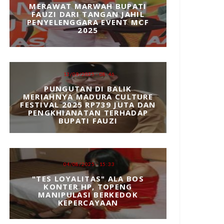
MERAWAT MARWAH BUPATI
FAUZI DARI TANGAN JAHIL
PENYELENGGARA EVENT MCF
2025
12/09/2025 - 08:46
PUNGUTAN DI BALIK
MERIAHNYA MADURA CULTURE
FESTIVAL 2025 RP739 JUTA DAN
PENGKHIANATAN TERHADAP
BUPATI FAUZI
04/08/2025 - 15:33
"TES LOYALITAS" ALA BOS
KONTER HP, TOPENG
MANIPULASI BERKEDOK
KEPERCAYAAN