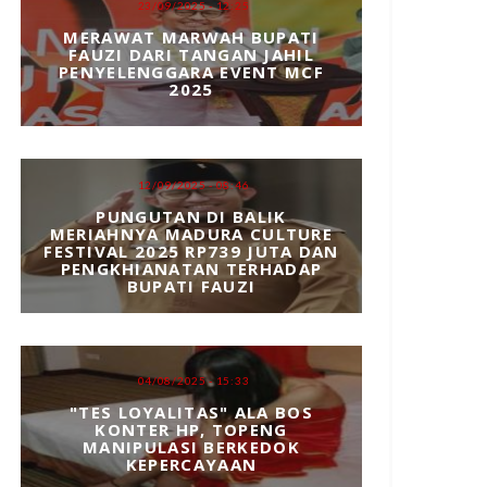
23/09/2025 - 12:25
MERAWAT MARWAH BUPATI
FAUZI DARI TANGAN JAHIL
PENYELENGGARA EVENT MCF
2025
12/09/2025 - 08:46
PUNGUTAN DI BALIK
MERIAHNYA MADURA CULTURE
FESTIVAL 2025 RP739 JUTA DAN
PENGKHIANATAN TERHADAP
BUPATI FAUZI
04/08/2025 - 15:33
"TES LOYALITAS" ALA BOS
KONTER HP, TOPENG
MANIPULASI BERKEDOK
KEPERCAYAAN