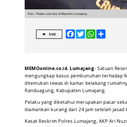
Foto : Pelaku saat tiba di Mapolres Lumajang ‎
Facebook
Twitter
WhatsApp
Share
502
MEMOonline.co.id. Lumajang
- Satuan Reser
mengungkap kasus pembunuhan terhadap Mer
ditemukan tewas di kamar belakang rumahny
Randuagung, Kabupaten Lumajang.
Pelaku yang diketahui merupakan pacar sekali
diamankan kurang dari 24 jam setelah jasad
Kasat Reskrim Polres Lumajang, AKP Ari Nu