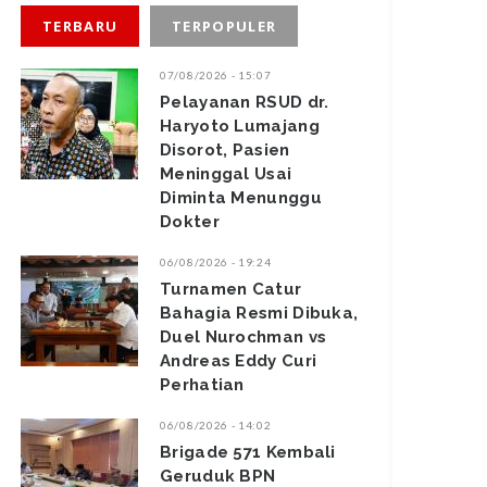
TERBARU
TERPOPULER
07/08/2026 - 15:07
Pelayanan RSUD dr.
Haryoto Lumajang
Disorot, Pasien
Meninggal Usai
Diminta Menunggu
Dokter
06/08/2026 - 19:24
Turnamen Catur
Bahagia Resmi Dibuka,
Duel Nurochman vs
Andreas Eddy Curi
Perhatian
06/08/2026 - 14:02
Brigade 571 Kembali
Geruduk BPN