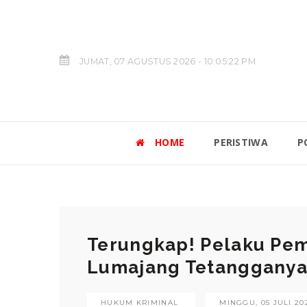
JUMAT, 07 AGUSTUS 2026 - 10:05:23 PM
HOME
PERISTIWA
P
Terungkap! ‎Pelaku Pe
Lumajang Tetangganya 
HUKUM KRIMINAL
MINGGU, 05 JULI 202