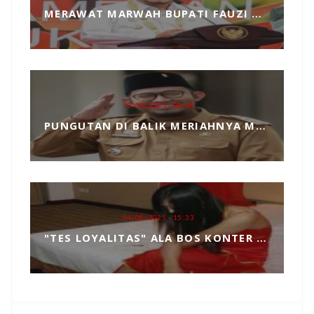
MERAWAT MARWAH BUPATI FAUZI DARI TANGAN JAHIL PENYELENGGARA EVENT MCF 2025
12/09/2025 - 08:46
PUNGUTAN DI BALIK MERIAHNYA MADURA CULTURE FESTIVAL 2025 RP739 JUTA DAN PENGKHIANATAN TERHADAP BUPATI FAUZI
04/08/2025 - 15:33
"TES LOYALITAS" ALA BOS KONTER HP, TOPENG MANIPULASI BERKEDOK KEPERCAYAAN