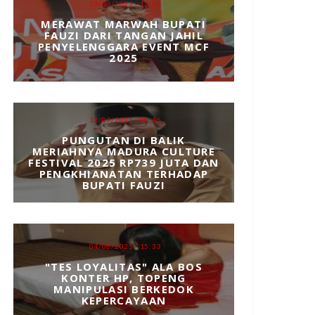
23/09/2025 - 12:25
MERAWAT MARWAH BUPATI
FAUZI DARI TANGAN JAHIL
PENYELENGGARA EVENT MCF
2025
12/09/2025 - 08:46
PUNGUTAN DI BALIK
MERIAHNYA MADURA CULTURE
FESTIVAL 2025 RP739 JUTA DAN
PENGKHIANATAN TERHADAP
BUPATI FAUZI
04/08/2025 - 15:33
"TES LOYALITAS" ALA BOS
KONTER HP, TOPENG
6/08/2026 - 14:02
92
06/08/202
MANIPULASI BERKEDOK
KEPERCAYAAN
Brigade 571 Kembali Geruduk
‎Ceg