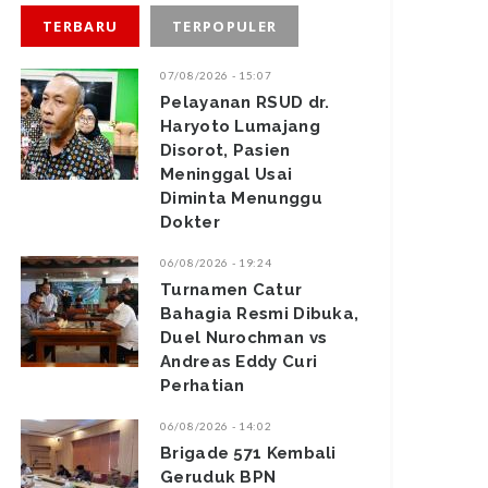
TERBARU
TERPOPULER
07/08/2026 - 15:07
Pelayanan RSUD dr.
Haryoto Lumajang
Disorot, Pasien
Meninggal Usai
Diminta Menunggu
Dokter
06/08/2026 - 19:24
Turnamen Catur
Bahagia Resmi Dibuka,
Duel Nurochman vs
Andreas Eddy Curi
Perhatian
06/08/2026 - 14:02
Brigade 571 Kembali
Geruduk BPN