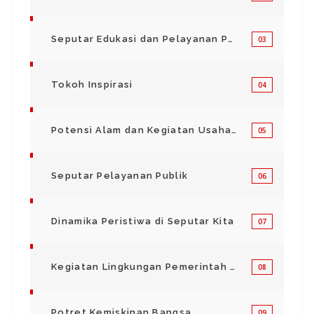
Seputar Edukasi dan Pelayanan Pendidikan
03
Tokoh Inspirasi
04
Potensi Alam dan Kegiatan Usaha Kecil Menegah
05
Seputar Pelayanan Publik
06
Dinamika Peristiwa di Seputar Kita
07
Kegiatan Lingkungan Pemerintah Kabupaten di Indonesia
08
Potret Kemiskinan Bangsa
09