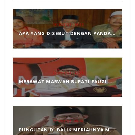
14/10/2025 - 14:53
APA YANG DISEBUT DENGAN PANDANGAN DUNIA, MARI KITA ULAS SECARA SEDERHANA
23/09/2025 - 12:25
MERAWAT MARWAH BUPATI FAUZI DARI TANGAN JAHIL PENYELENGGARA EVENT MCF 2025
12/09/2025 - 08:46
PUNGUTAN DI BALIK MERIAHNYA MADURA CULTURE FESTIVAL 2025 RP739 JUTA DAN PENGKHIANATAN TERHADAP BUPATI FAUZI