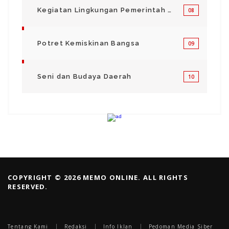
Kegiatan Lingkungan Pemerintah Kabupaten di Indonesia
08
Potret Kemiskinan Bangsa
09
Seni dan Budaya Daerah
10
COPYRIGHT © 2026 MEMO ONLINE. ALL RIGHTS
RESERVED.
Tentang Kami
Redaksi
Info Iklan
Pedoman Media Siber