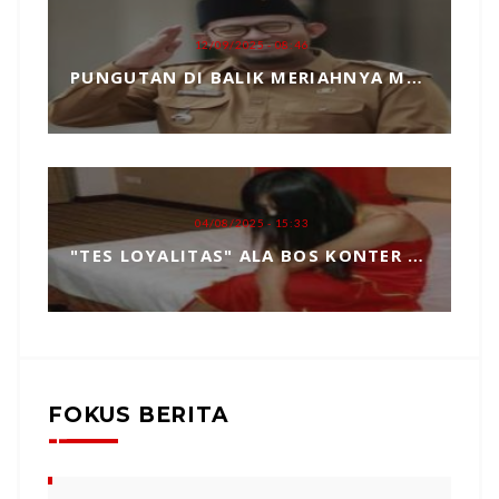
12/09/2025 - 08:46
PUNGUTAN DI BALIK MERIAHNYA MADURA CULTURE FESTIVAL 2025 RP739 JUTA DAN PENGKHIANATAN TERHADAP BUPATI FAUZI
04/08/2025 - 15:33
"TES LOYALITAS" ALA BOS KONTER HP, TOPENG MANIPULASI BERKEDOK KEPERCAYAAN
FOKUS BERITA