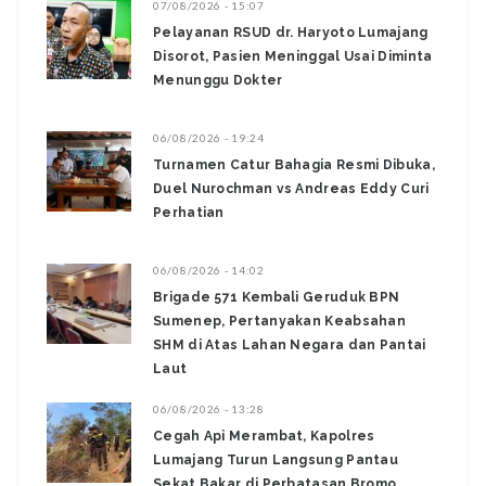
07/08/2026 - 15:07
Pelayanan RSUD dr. Haryoto Lumajang
Disorot, Pasien Meninggal Usai Diminta
Menunggu Dokter
06/08/2026 - 19:24
Turnamen Catur Bahagia Resmi Dibuka,
Duel Nurochman vs Andreas Eddy Curi
Perhatian
06/08/2026 - 14:02
Brigade 571 Kembali Geruduk BPN
Sumenep, Pertanyakan Keabsahan
SHM di Atas Lahan Negara dan Pantai
Laut
06/08/2026 - 13:28
‎Cegah Api Merambat, Kapolres
Lumajang Turun Langsung Pantau
Sekat Bakar di Perbatasan Bromo ‎