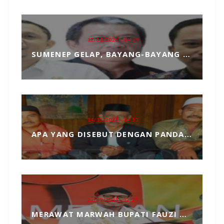
12/01/2026 - 14:39
SUMENEP GELAP, BAYANG-BAYANG MATAHARI KEMBAR HANTUI PENGANGKATAN SEKDA
14/10/2025 - 14:53
APA YANG DISEBUT DENGAN PANDANGAN DUNIA, MARI KITA ULAS SECARA SEDERHANA
23/09/2025 - 12:25
MERAWAT MARWAH BUPATI FAUZI DARI TANGAN JAHIL PENYELENGGARA EVENT MCF 2025