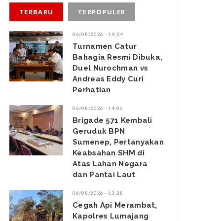
TERBARU
TERPOPULER
06/08/2026 - 19:24
Turnamen Catur
Bahagia Resmi Dibuka,
Duel Nurochman vs
Andreas Eddy Curi
Perhatian
06/08/2026 - 14:02
Brigade 571 Kembali
Geruduk BPN
Sumenep, Pertanyakan
Keabsahan SHM di
Atas Lahan Negara
dan Pantai Laut
06/08/2026 - 13:28
‎Cegah Api Merambat,
Kapolres Lumajang