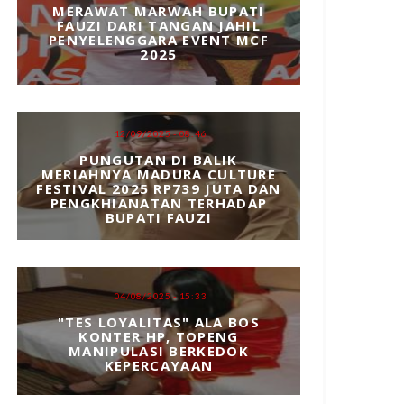
MERAWAT MARWAH BUPATI
FAUZI DARI TANGAN JAHIL
PENYELENGGARA EVENT MCF
2025
12/09/2025 - 08:46
PUNGUTAN DI BALIK
MERIAHNYA MADURA CULTURE
FESTIVAL 2025 RP739 JUTA DAN
PENGKHIANATAN TERHADAP
BUPATI FAUZI
04/08/2025 - 15:33
"TES LOYALITAS" ALA BOS
KONTER HP, TOPENG
MANIPULASI BERKEDOK
KEPERCAYAAN
6/08/2026 - 13:28
62
06/08/202
‎Cegah Api Merambat, Kapolres
Dise