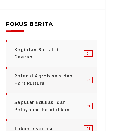
Lumajang Turun Langsung Pantau
Fawai
Sekat Bakar di Perbatasan Bromo
Agen
MEMOon
FOKUS BERITA
EMOonline.co.id. Lumajang-‎ Ancaman
Kabupa
ebakaran hutan dan lahan di kawasan
Sholaw
Taman Nasional Bromo Tengger Semeru
Maulid
Kegiatan Sosial di
erus dipantau ketat. Kapolres...
01
Daerah
Potensi Agrobisnis dan
02
Hortikultura
Seputar Edukasi dan
03
Pelayanan Pendidikan
Tokoh Inspirasi
04