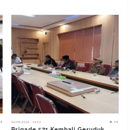
4
06/08/2026 - 14:02
75
0
Brigade 571 Kembali Geruduk